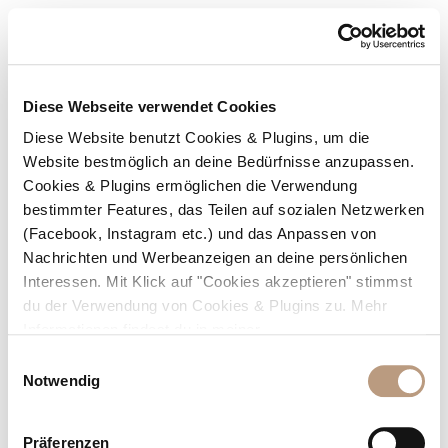
WHERETHEJOU
Ein Blog über Abenteuer auf dem Berg und in der
Welt. Spannende Wanderungen, Klettersteige und
Reisen in ferne Länder.
Diese Webseite verwendet Cookies
Diese Website benutzt Cookies & Plugins, um die
Website bestmöglich an deine Bedürfnisse anzupassen.
Cookies & Plugins ermöglichen die Verwendung
bestimmter Features, das Teilen auf sozialen Netzwerken
(Facebook, Instagram etc.) und das Anpassen von
Nachrichten und Werbeanzeigen an deine persönlichen
Interessen. Mit Klick auf "Cookies akzeptieren" stimmst
du der Verwendung von Cookies & Plugins zu. Mehr
Informationen findest du in meiner
Datenschutzerklärung
.
E
Notwendig
i
n
London: Meine Tipps für deinen ersten
w
Präferenzen